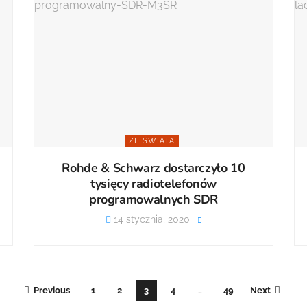
ZE ŚWIATA
Rohde & Schwarz dostarczyło 10
tysięcy radiotelefonów
programowalnych SDR
14 stycznia, 2020
Previous
1
2
3
4
…
49
Next