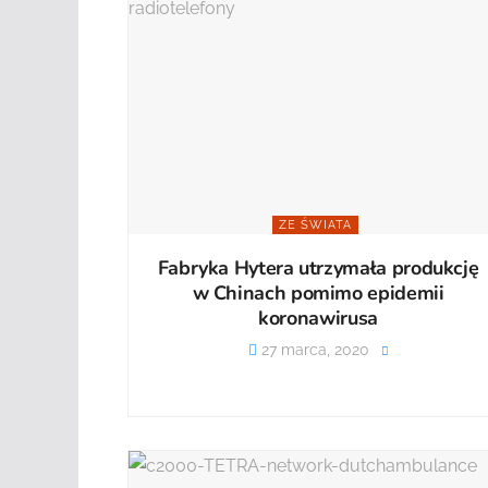
ZE ŚWIATA
Fabryka Hytera utrzymała produkcję
w Chinach pomimo epidemii
koronawirusa
27 marca, 2020