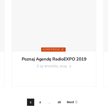
KONFERENCJE
Poznaj Agendę RadioEXPO 2019
19 września, 2019
1
2
…
16
Next