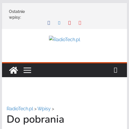
Przejdź
Ostatnie
do
wpisy:
treści
RadioTech.pl
>
Wpisy
>
Do pobrania