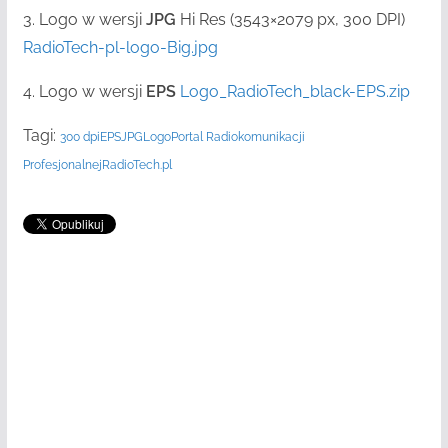
3. Logo w wersji
JPG
Hi Res (3543×2079 px, 300 DPI)
RadioTech-pl-logo-Big.jpg
4. Logo w wersji
EPS
Logo_RadioTech_black-EPS.zip
Tagi:
300 dpi
EPS
JPG
Logo
Portal Radiokomunikacji
Profesjonalnej
RadioTech.pl