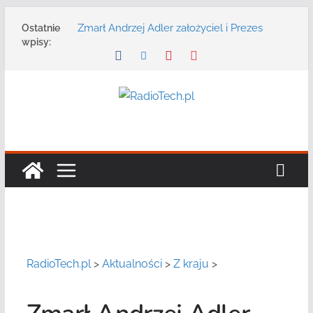
Przejdź
Zmarł Andrzej Adler założyciel i Prezes
Ostatnie
do
Zarządu DGT Sp. z o.o.
wpisy:
treści
Radmor – największy polski producent
urządzeń łączności radiowej ma 75 lat
DGT wraz z partnerami zaprasza na
konferencję: „Bezpieczeństwo,
niezawodność i interoperacyjność
systemów teleinformatycznych”
Motorola Solutions oferuje agencjom
bezpieczeństwa publicznego usługę
łączności opartą na chmurze
Najnowszy radiotelefon MOTOTRBO R7 od
Motorola Solutions
RadioTech.pl
>
Aktualności
>
Z kraju
>