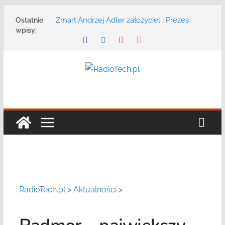
Przejdź
Zmarł Andrzej Adler założyciel i Prezes
Ostatnie
do
Zarządu DGT Sp. z o.o.
wpisy:
treści
Radmor – największy polski producent
urządzeń łączności radiowej ma 75 lat
DGT wraz z partnerami zaprasza na
konferencję: „Bezpieczeństwo,
niezawodność i interoperacyjność
systemów teleinformatycznych”
Motorola Solutions oferuje agencjom
bezpieczeństwa publicznego usługę
łączności opartą na chmurze
Najnowszy radiotelefon MOTOTRBO R7 od
Motorola Solutions
RadioTech.pl
>
Aktualności
>