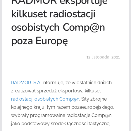
RADMOR eksportuje
kilkuset radiostacji
osobistych Comp@n
poza Europę
12 listopada, 2021
RADMOR S.A.
informuje, że w ostatnich dniach
zrealizował sprzedaż eksportową kilkuset
radiostacji osobistych Comp@n
. Siły zbrojne
kolejnego kraju, tym razem pozaeuropejskiego,
wybrały programowalne radiostacje Comp@n
jako podstawowy środek łączności taktycznej.