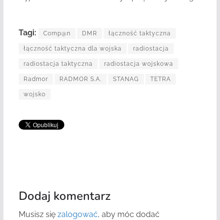
Tagi:
Comp@n
DMR
łączność taktyczna
łączność taktyczna dla wojska
radiostacja
radiostacja taktyczna
radiostacja wojskowa
Radmor
RADMOR S.A.
STANAG
TETRA
wojsko
Dodaj komentarz
Musisz się
zalogować
, aby móc dodać