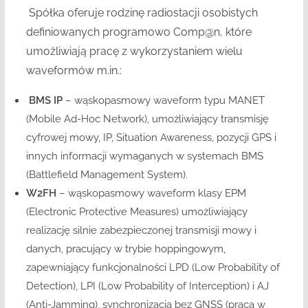
Spółka oferuje rodzinę radiostacji osobistych
definiowanych programowo Comp@n, które
umożliwiają pracę z wykorzystaniem wielu
waveformów m.in.:
BMS IP
– wąskopasmowy waveform typu MANET
(Mobile Ad-Hoc Network), umożliwiający transmisję
cyfrowej mowy, IP, Situation Awareness, pozycji GPS i
innych informacji wymaganych w systemach BMS
(Battlefield Management System).
W2FH
– wąskopasmowy waveform klasy EPM
(Electronic Protective Measures) umożliwiający
realizację silnie zabezpieczonej transmisji mowy i
danych, pracujący w trybie hoppingowym,
zapewniający funkcjonalności LPD (Low Probability of
Detection), LPI (Low Probability of Interception) i AJ
(Anti-Jamming), synchronizacja bez GNSS (praca w