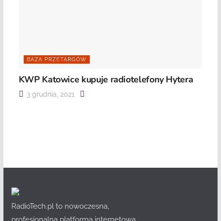
BAZA PRZETARGÓW
KWP Katowice kupuje radiotelefony Hytera
3 grudnia, 2021
RadioTech.pl to nowoczesna,
profesjonalna platforma internetowa