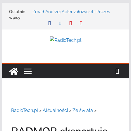
Przejdź
Zmarł Andrzej Adler założyciel i Prezes
Ostatnie
do
Zarządu DGT Sp. z o.o.
wpisy:
treści
Radmor – największy polski producent
urządzeń łączności radiowej ma 75 lat
DGT wraz z partnerami zaprasza na
konferencję: „Bezpieczeństwo,
niezawodność i interoperacyjność
systemów teleinformatycznych”
Motorola Solutions oferuje agencjom
bezpieczeństwa publicznego usługę
łączności opartą na chmurze
Najnowszy radiotelefon MOTOTRBO R7 od
Motorola Solutions
RadioTech.pl
>
Aktualności
>
Ze świata
>