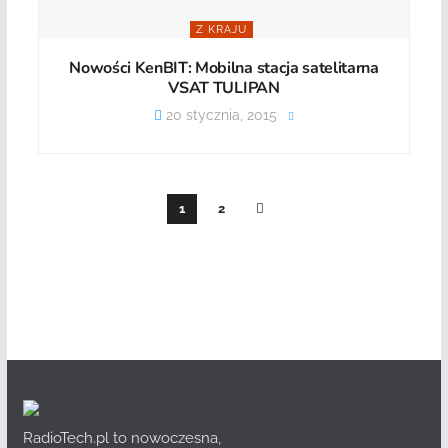
Z KRAJU
Nowości KenBIT: Mobilna stacja satelitarna
VSAT TULIPAN
20 stycznia, 2015
1
2
RadioTech.pl to nowoczesna,