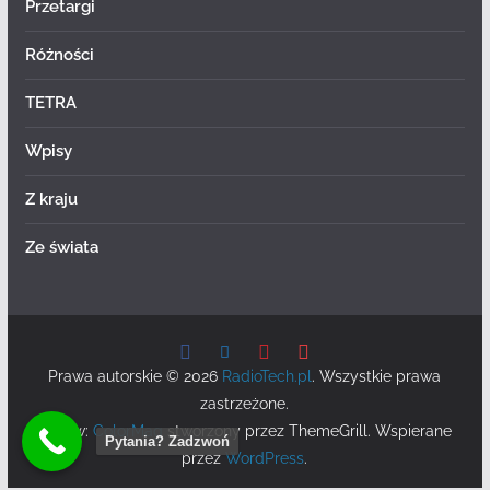
Przetargi
Różności
TETRA
Wpisy
Z kraju
Ze świata
Prawa autorskie © 2026
RadioTech.pl
. Wszystkie prawa
zastrzeżone.
Motyw:
ColorMag
stworzony przez ThemeGrill. Wspierane
Pytania? Zadzwoń
przez
WordPress
.