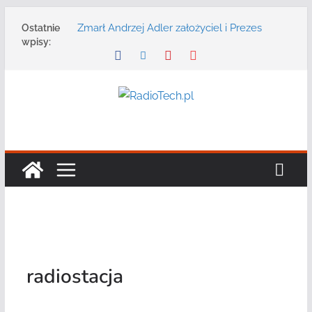
Przejdź
Zmarł Andrzej Adler założyciel i Prezes
Ostatnie
do
Zarządu DGT Sp. z o.o.
wpisy:
treści
Radmor – największy polski producent
urządzeń łączności radiowej ma 75 lat
DGT wraz z partnerami zaprasza na
konferencję: „Bezpieczeństwo,
niezawodność i interoperacyjność
systemów teleinformatycznych”
Motorola Solutions oferuje agencjom
bezpieczeństwa publicznego usługę
łączności opartą na chmurze
Najnowszy radiotelefon MOTOTRBO R7 od
Motorola Solutions
radiostacja