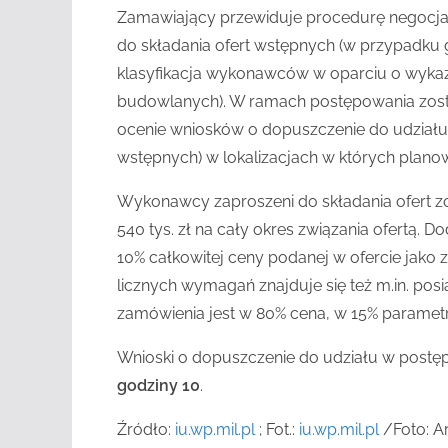
Zamawiający przewiduje procedurę negocj
do składania ofert wstępnych (w przypadku g
klasyfikacja wykonawców w oparciu o wyka
budowlanych). W ramach postępowania zost
ocenie wniosków o dopuszczenie do udziału
wstępnych) w lokalizacjach w których planow
Wykonawcy zaproszeni do składania ofert z
540 tys. zł na cały okres związania ofertą
10% całkowitej ceny podanej w ofercie jak
licznych wymagań znajduje się też m.in. posi
zamówienia jest w 80% cena, w 15% parametr
Wnioski o dopuszczenie do udziału w post
godziny 10
.
Źródło:
iu.wp.mil.pl
; Fot.:
iu.wp.mil.pl
/
Foto: 