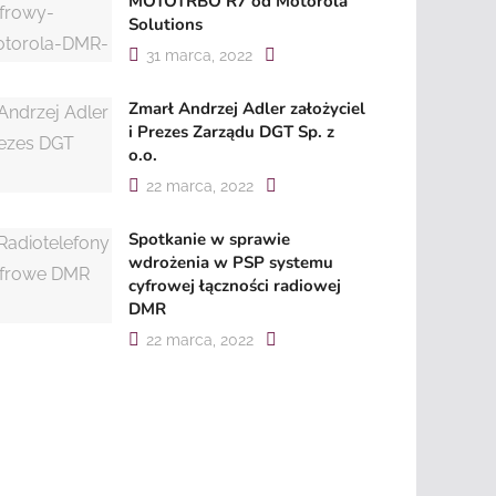
MOTOTRBO R7 od Motorola
Solutions
31 marca, 2022
Zmarł Andrzej Adler założyciel
i Prezes Zarządu DGT Sp. z
o.o.
22 marca, 2022
Spotkanie w sprawie
wdrożenia w PSP systemu
cyfrowej łączności radiowej
DMR
22 marca, 2022