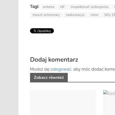
Tagi:
antena
HF
Inspektorat Uzbrojenia
maszt antenowy
radiostacja
rotor
Siły Z
Dodaj komentarz
Musisz się
zalogować
, aby móc dodać kome
Zobacz również