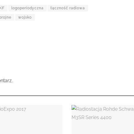
KF
logoperiodyczna
łączność radiowa
brojne
wojsko
ntarz.