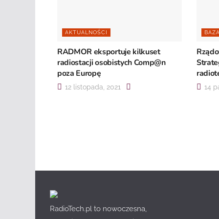
AKTUALNOŚCI
BAZ
RADMOR eksportuje kilkuset
Rządo
radiostacji osobistych Comp@n
Strate
poza Europę
radiot
12 listopada, 2021
14 pa
RadioTech.pl to nowoczesna,