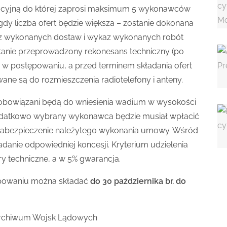
acyjną do której zaprosi maksimum 5 wykonawców
dy liczba ofert będzie większa – zostanie dokonana
z wykonanych dostaw i wykaz wykonanych robót
anie przeprowadzony rekonesans techniczny (po
 w postępowaniu, a przed terminem składania ofert
ane są do rozmieszczenia radiotelefony i anteny.
obowiązani będą do wniesienia wadium w wysokości
. Dodatkowo wybrany wykonawca będzie musiał wpłacić
o zabezpieczenie należytego wykonania umowy. Wśród
adanie odpowiedniej koncesji. Kryterium udzielenia
y techniczne, a w 5% gwarancja.
ępowaniu można składać
do 30 października br. do
Archiwum Wojsk Lądowych