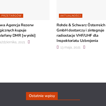
A PRZETARGÓW
AKTUALNOŚCI
wa Agencja Rezerw
Rohde & Schwarz Österreich
gicznych kupuje
GmbH dostarczy i zintegruje
elefony DMR [wyniki]
radiostacje VHF/UHF dla
Inspektoriatu Uzbrojenia
ździernika, 2021
13 maja, 2021
Ostatnie wpisy