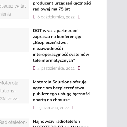
producent urządzeń łączności
radiowej ma 75 lat
6 października, 2022
DGT wraz z partnerami
zaprasza na konferencję:
„Bezpieczeństwo,
niezawodność i
interoperacyjność systemów
teleinformatycznych”
4 października, 2022
Motorola Solutions oferuje
agencjom bezpieczeństwa
publicznego usługę łączności
opartą na chmurze
23 czerwca, 2022
Najnowszy radiotelefon