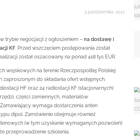
3 października, 2017
 w trybie negocjacji z ogłoszeniem –
na dostawę i
acji KF
. Przed wszczęciem postępowania został
ealizacji został oszacowany na ponad 418 tys EUR.
h wojskowych na terenie Rzeczpospolitej Polskiej.
zaproszonym do składania ofert wstępnych.
ostacji HF oraz 24 radiostacji KF (stacjonarnych)
arzędzi, części zamiennych, materiałów
. Zamawiający wymaga dostarczenia anten
 typu dipol. Zamówienie obejmuje również
ntenowych (w tym uzyskanie wymaganych pozwoleń)
kże przeprowadzenie szkolenia.