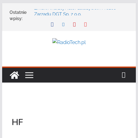
Przejdź
Zmarł Andrzej Adler założyciel i Prezes
Ostatnie
do
Zarządu DGT Sp. z o.o.
wpisy:
Radmor – największy polski producent
treści
urządzeń łączności radiowej ma 75 lat
DGT wraz z partnerami zaprasza na
konferencję: „Bezpieczeństwo,
niezawodność i interoperacyjność
systemów teleinformatycznych”
Motorola Solutions oferuje agencjom
bezpieczeństwa publicznego usługę
łączności opartą na chmurze
Najnowszy radiotelefon MOTOTRBO R7 od
Motorola Solutions
HF