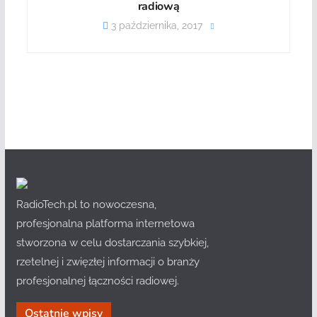
radiową
3 października, 2017
RadioTech.pl to nowoczesna,
profesjonalna platforma internetowa
stworzona w celu dostarczania szybkiej,
rzetelnej i zwięzłej informacji o branży
profesjonalnej łączności radiowej.
Ostatnie wpisy