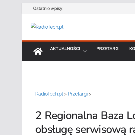
Przejdź
Ostatnie wpisy:
do
treści
AKTUALNOŚCI
PRZETARGI
KO
RadioTech.pl
>
Przetargi
>
2 Regionalna Baza L
obsługę serwisową r