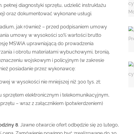
pełnej diagnostyki sprzętu, udzielić instruktażu
znej) oraz dokumentować wykonane usługi.
wadium, jak również – przed podpisaniem umowy
nania umowy w wysokości 10% wartości brutto
sję MSWiA uprawniającą do prowadzenia
rzania i obrotu materiałami wybuchowymi, bronią,
eznaczeniu wojskowym i policyjnym (w zakresie
ież posiadanie przez wykonawcę:
ej w wysokości nie mniejszej niż 300 tys. zł;
tu sprzętem elektronicznym i telekomunikacyjnym,
przętu – wraz z załącznikiem (potwierdzeniem)
godziny 8
. Jawne otwarcie ofert odbędzie się 20 lutego,
00% cena. Zamówienie powinno być zrealizowane do 30