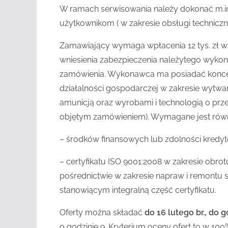
W ramach serwisowania należy dokonać m.in. 
użytkownikom ( w zakresie obsługi technic
Zamawiający wymaga wpłacenia 12 tys. zł 
wniesienia zabezpieczenia należytego wyko
zamówienia. Wykonawca ma posiadać konce
działalności gospodarczej w zakresie wytwa
amunicją oraz wyrobami i technologią o prz
objętym zamówieniem). Wymagane jest równ
– środków finansowych lub zdolności kredytow
– certyfikatu ISO 9001:2008 w zakresie obro
pośrednictwie w zakresie napraw i remontu s
stanowiącym integralną część certyfikatu.
Oferty można składać
do 16 lutego br., do 
o godzinie 9. Kryterium oceny ofert to w 1