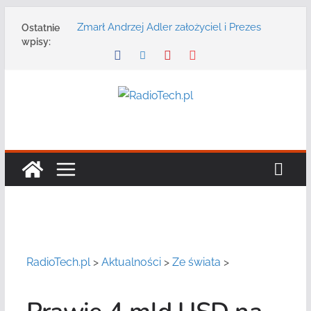
Przejdź
Zmarł Andrzej Adler założyciel i Prezes
Ostatnie
do
Zarządu DGT Sp. z o.o.
wpisy:
treści
Radmor – największy polski producent
urządzeń łączności radiowej ma 75 lat
DGT wraz z partnerami zaprasza na
konferencję: „Bezpieczeństwo,
niezawodność i interoperacyjność
systemów teleinformatycznych”
Motorola Solutions oferuje agencjom
bezpieczeństwa publicznego usługę
łączności opartą na chmurze
Najnowszy radiotelefon MOTOTRBO R7 od
Motorola Solutions
RadioTech.pl
>
Aktualności
>
Ze świata
>