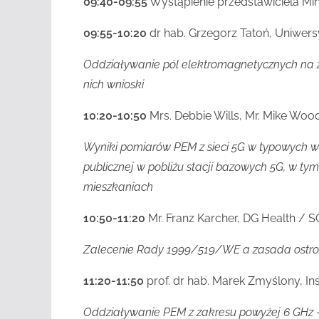
09:40-09:55
Wystąpienie przedstawiciela Min
09:55-10:20
dr hab. Grzegorz Tatoń, Uniwersy
Oddziaływanie pól elektromagnetycznych na z
nich wnioski
10:20-10:50
Mrs. Debbie Wills, Mr. Mike Wo
Wyniki pomiarów PEM z sieci 5G w typowych w
publicznej w pobliżu stacji bazowych 5G, w tym
mieszkaniach
10:50-11:20
Mr. Franz Karcher, DG Health / 
Zalecenie Rady 1999/519/WE a zasada ostro
11:20-11:50
prof. dr hab. Marek Zmyślony, I
Oddziaływanie PEM z zakresu powyżej 6 GHz 