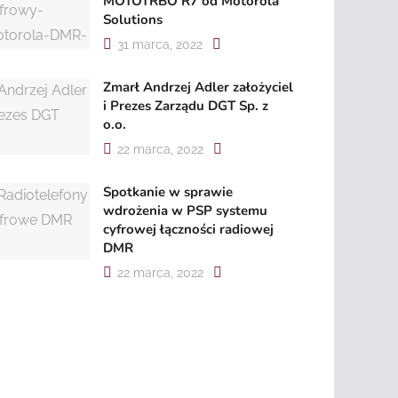
MOTOTRBO R7 od Motorola
Solutions
31 marca, 2022
Zmarł Andrzej Adler założyciel
i Prezes Zarządu DGT Sp. z
o.o.
22 marca, 2022
Spotkanie w sprawie
wdrożenia w PSP systemu
cyfrowej łączności radiowej
DMR
22 marca, 2022