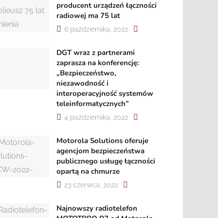
producent urządzeń łączności
radiowej ma 75 lat
6 października, 2022
DGT wraz z partnerami
zaprasza na konferencję:
„Bezpieczeństwo,
niezawodność i
interoperacyjność systemów
teleinformatycznych”
4 października, 2022
Motorola Solutions oferuje
agencjom bezpieczeństwa
publicznego usługę łączności
opartą na chmurze
23 czerwca, 2022
Najnowszy radiotelefon