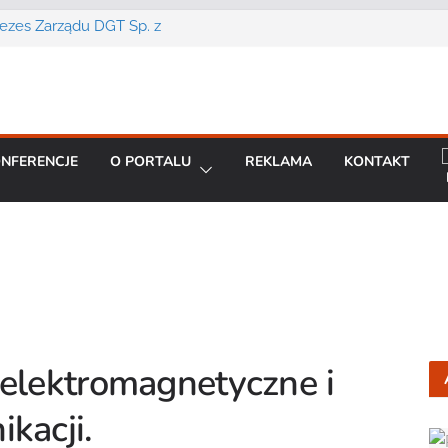
Prezes Zarządu DGT Sp. z
cent urządzeń łączności
a konferencję:
interoperacyjność
NFERENCJE
O PORTALU
REKLAMA
KONTAKT
cjom bezpieczeństwa
artą na chmurze
BO R7 od Motorola
 elektromagnetyczne i
kacji.