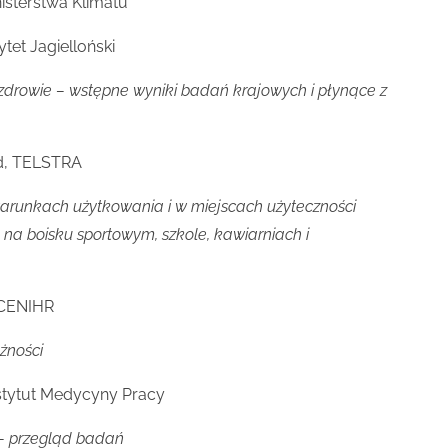
isterstwa Klimatu
tet Jagielloński
drowie – wstępne wyniki badań krajowych i płynące z
od, TELSTRA
arunkach użytkowania i w miejscach użyteczności
 na boisku sportowym, szkole, kawiarniach i
SCENIHR
żności
nstytut Medycyny Pracy
– przegląd badań