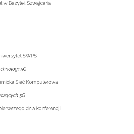
et w Bazylei, Szwajcaria
Uniwersytet SWPS
chnologii 5G
demicka Sieć Komputerowa
yczących 5G
pierwszego dnia konferencji