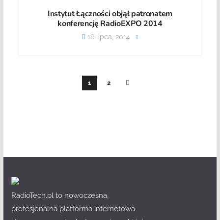
Instytut Łączności objął patronatem
konferencję RadioEXPO 2014
16 lipca, 2014
1
2
RadioTech.pl to nowoczesna,
profesjonalna platforma internetowa