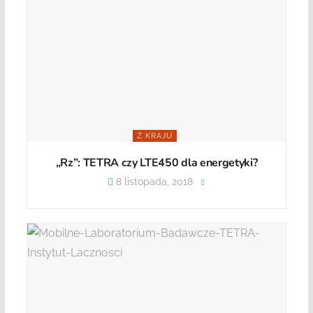
Z KRAJU
„Rz”: TETRA czy LTE450 dla energetyki?
8 listopada, 2018