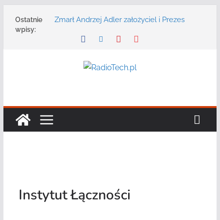
Przejdź
Zmarł Andrzej Adler założyciel i Prezes
Ostatnie
do
Zarządu DGT Sp. z o.o.
wpisy:
treści
Radmor – największy polski producent
urządzeń łączności radiowej ma 75 lat
DGT wraz z partnerami zaprasza na
konferencję: „Bezpieczeństwo,
niezawodność i interoperacyjność
systemów teleinformatycznych”
Motorola Solutions oferuje agencjom
bezpieczeństwa publicznego usługę
łączności opartą na chmurze
Najnowszy radiotelefon MOTOTRBO R7 od
Motorola Solutions
Instytut Łączności