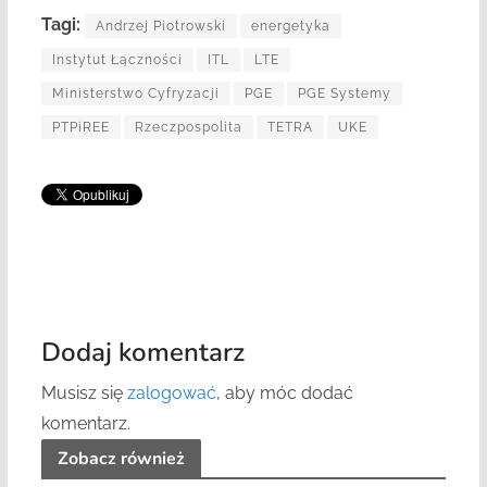
Tagi:
Andrzej Piotrowski
energetyka
Instytut Łączności
ITL
LTE
Ministerstwo Cyfryzacji
PGE
PGE Systemy
PTPiREE
Rzeczpospolita
TETRA
UKE
Dodaj komentarz
Musisz się
zalogować
, aby móc dodać
komentarz.
Zobacz również