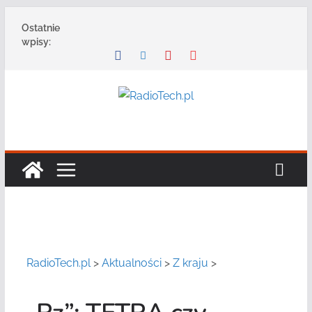
Przejdź
Ostatnie
do
wpisy:
treści
RadioTech.pl
>
Aktualności
>
Z kraju
>