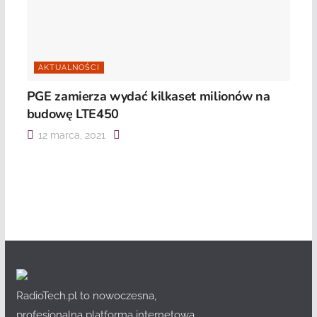
AKTUALNOŚCI
PGE zamierza wydać kilkaset milionów na
budowę LTE450
12 marca, 2021
RadioTech.pl to nowoczesna,
profesjonalna platforma internetowa