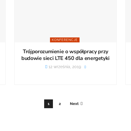
KONFERENCJE
Trójporozumienie o współpracy przy
budowie sieci LTE 450 dla energetyki
12 września, 2019
1
2
Next