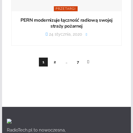
PRZETARGI
PERN modernizuje łączność radiową swojej
straży pożarnej
24 stycznia, 2020
1
2
…
7
RadioTech.pl to nowoczesna,