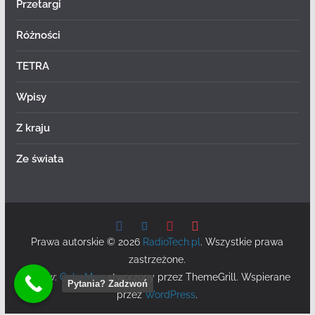
Przetargi
Różności
TETRA
Wpisy
Z kraju
Ze świata
Prawa autorskie © 2026
RadioTech.pl
. Wszystkie prawa
zastrzeżone.
Motyw:
ColorMag
stworzony przez ThemeGrill. Wspierane
Pytania? Zadzwoń
przez
WordPress
.