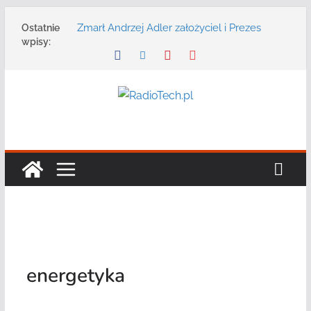
Przejdź
Zmarł Andrzej Adler założyciel i Prezes
Ostatnie
do
Zarządu DGT Sp. z o.o.
wpisy:
treści
Radmor – największy polski producent
urządzeń łączności radiowej ma 75 lat
DGT wraz z partnerami zaprasza na
konferencję: „Bezpieczeństwo,
niezawodność i interoperacyjność
systemów teleinformatycznych”
Motorola Solutions oferuje agencjom
bezpieczeństwa publicznego usługę
łączności opartą na chmurze
Najnowszy radiotelefon MOTOTRBO R7 od
Motorola Solutions
energetyka