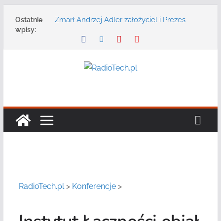
Przejdź
Zmarł Andrzej Adler założyciel i Prezes
Ostatnie
do
Zarządu DGT Sp. z o.o.
wpisy:
treści
Radmor – największy polski producent
urządzeń łączności radiowej ma 75 lat
DGT wraz z partnerami zaprasza na
konferencję: „Bezpieczeństwo,
niezawodność i interoperacyjność
systemów teleinformatycznych”
Motorola Solutions oferuje agencjom
bezpieczeństwa publicznego usługę
łączności opartą na chmurze
Najnowszy radiotelefon MOTOTRBO R7 od
Motorola Solutions
RadioTech.pl
>
Konferencje
>