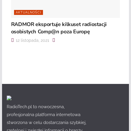
AKTUALNOŚCI
RADMOR eksportuje kilkuset radiostacji
osobistych Comp@n poza Europę
12 listopada, 2021
RadioTech.pl to nowoczesna,
profesjonalna platforma internetowa
stworzona w celu dostarczania szybkiej,
rzetelnej i zwięzłej informacji o branży