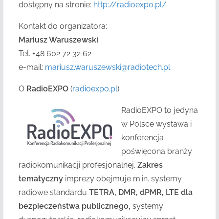
dostępny na stronie:
http://radioexpo.pl/
Kontakt do organizatora:
Mariusz Waruszewski
Tel. +48 602 72 32 62
e-mail:
mariusz.waruszewski@radiotech.pl
O
RadioEXPO
(
radioexpo.pl
)
RadioEXPO to jedyna
w Polsce wystawa i
konferencja
poświęcona branży
radiokomunikacji profesjonalnej.
Zakres
tematyczny
imprezy obejmuje m.in. systemy
radiowe standardu
TETRA, DMR, dPMR, LTE dla
bezpieczeństwa publicznego,
systemy