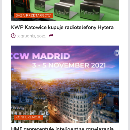
BAZA PRZETARGÓW
KWP Katowice kupuje radiotelefony Hytera
3 grudnia, 2021
KONFERENCJE
HMF zaprezentuje inteligentne rozwiązania