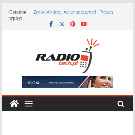
Przejdź
Zmarł Andrzej Adler założyciel i Prezes
Ostatnie
do
Zarządu DGT Sp. z o.o.
wpisy:
treści
Radmor – największy polski producent
urządzeń łączności radiowej ma 75 lat
DGT wraz z partnerami zaprasza na
konferencję: „Bezpieczeństwo,
niezawodność i interoperacyjność
systemów teleinformatycznych”
Motorola Solutions oferuje agencjom
bezpieczeństwa publicznego usługę
łączności opartą na chmurze
Najnowszy radiotelefon MOTOTRBO R7 od
Motorola Solutions