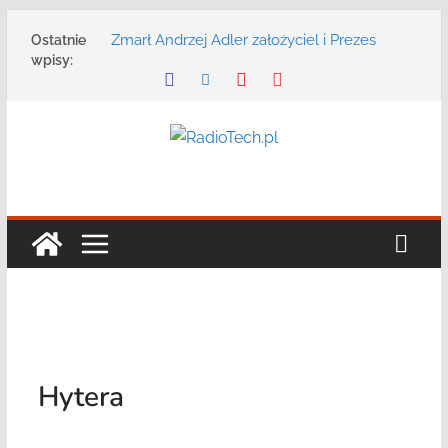
Przejdź
Zmarł Andrzej Adler założyciel i Prezes
Ostatnie
do
Zarządu DGT Sp. z o.o.
wpisy:
treści
Radmor – największy polski producent
urządzeń łączności radiowej ma 75 lat
DGT wraz z partnerami zaprasza na
konferencję: „Bezpieczeństwo,
niezawodność i interoperacyjność
systemów teleinformatycznych”
Motorola Solutions oferuje agencjom
bezpieczeństwa publicznego usługę
łączności opartą na chmurze
Najnowszy radiotelefon MOTOTRBO R7 od
Motorola Solutions
Hytera