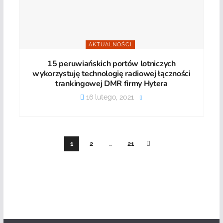
AKTUALNOŚCI
15 peruwiańskich portów lotniczych
wykorzystuję technologię radiowej łączności
trankingowej DMR firmy Hytera
16 lutego, 2021
1
2
…
21