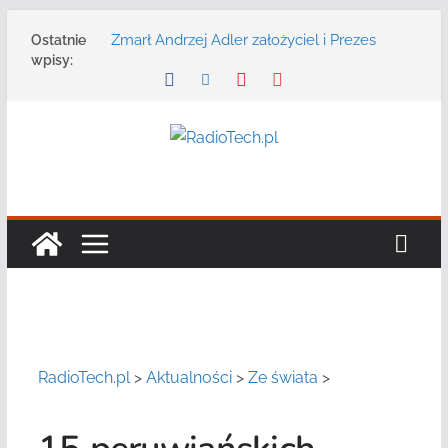
Przejdź
Zmarł Andrzej Adler założyciel i Prezes
Ostatnie
do
Zarządu DGT Sp. z o.o.
wpisy:
treści
Radmor – największy polski producent
urządzeń łączności radiowej ma 75 lat
DGT wraz z partnerami zaprasza na
konferencję: „Bezpieczeństwo,
niezawodność i interoperacyjność
systemów teleinformatycznych”
Motorola Solutions oferuje agencjom
bezpieczeństwa publicznego usługę
łączności opartą na chmurze
Najnowszy radiotelefon MOTOTRBO R7 od
Motorola Solutions
RadioTech.pl
>
Aktualności
>
Ze świata
>