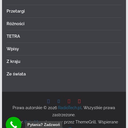
Przetargi
Różności
TETRA
Wpisy
Z kraju
Ze świata
Prawa autorskie © 2026
RadioTech.pl
. Wszystkie prawa
zastrzeżone.
Motyw:
ColorMag
stworzony przez ThemeGrill. Wspierane
Pytania? Zadzwoń