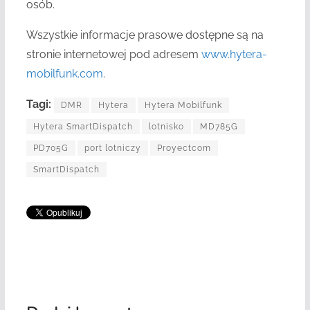
osób.
Wszystkie informacje prasowe dostępne są na
stronie internetowej pod adresem
www.hytera-
mobilfunk.com
.
Tagi:
DMR
Hytera
Hytera Mobilfunk
Hytera SmartDispatch
lotnisko
MD785G
PD705G
port lotniczy
Proyectcom
SmartDispatch