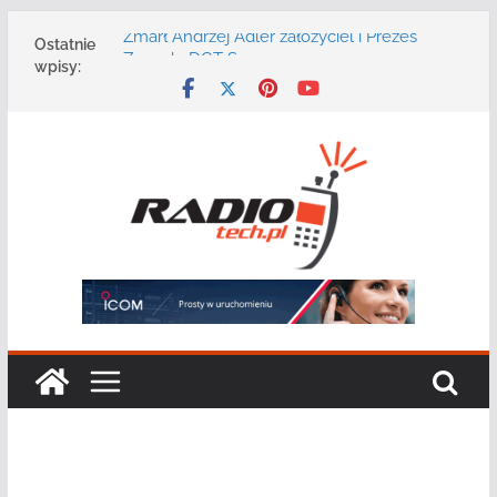
Przejdź
Zmarł Andrzej Adler założyciel i Prezes
Ostatnie
do
Zarządu DGT Sp. z o.o.
wpisy:
treści
Radmor – największy polski producent
urządzeń łączności radiowej ma 75 lat
DGT wraz z partnerami zaprasza na
konferencję: „Bezpieczeństwo,
niezawodność i interoperacyjność
systemów teleinformatycznych”
Motorola Solutions oferuje agencjom
bezpieczeństwa publicznego usługę
łączności opartą na chmurze
Najnowszy radiotelefon MOTOTRBO R7 od
Motorola Solutions