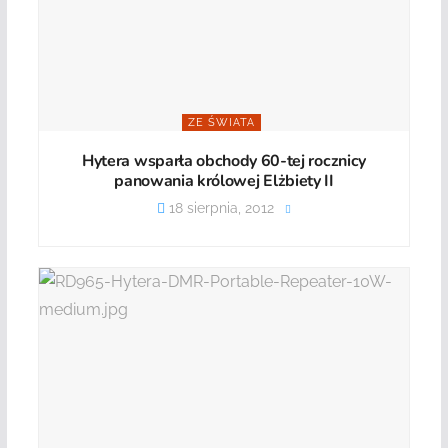
ZE ŚWIATA
Hytera wsparła obchody 60-tej rocznicy
panowania królowej Elżbiety II
18 sierpnia, 2012