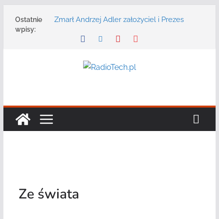
Przejdź
Zmarł Andrzej Adler założyciel i Prezes
Ostatnie
do
Zarządu DGT Sp. z o.o.
wpisy:
treści
Radmor – największy polski producent
urządzeń łączności radiowej ma 75 lat
DGT wraz z partnerami zaprasza na
konferencję: „Bezpieczeństwo,
niezawodność i interoperacyjność
systemów teleinformatycznych”
Motorola Solutions oferuje agencjom
bezpieczeństwa publicznego usługę
łączności opartą na chmurze
Najnowszy radiotelefon MOTOTRBO R7 od
Motorola Solutions
Ze świata