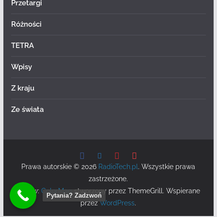
Przetargi
Różności
TETRA
Wpisy
Z kraju
Ze świata
Prawa autorskie © 2026
RadioTech.pl
. Wszystkie prawa
zastrzeżone.
Motyw:
ColorMag
stworzony przez ThemeGrill. Wspierane
Pytania? Zadzwoń
przez
WordPress
.