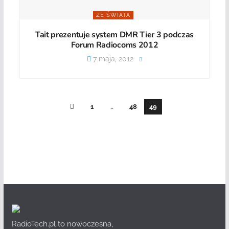
ZE ŚWIATA
Tait prezentuje system DMR Tier 3 podczas
Forum Radiocoms 2012
7 maja, 2012
1
…
48
49
RadioTech.pl to nowoczesna,