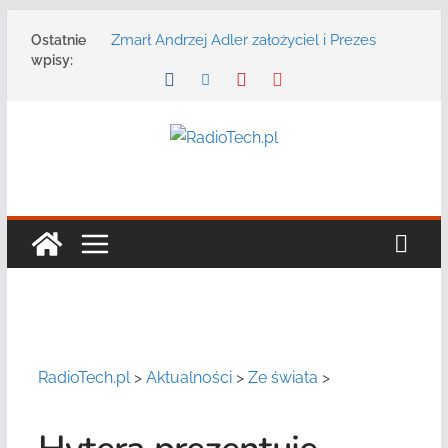
Przejdź
Zmarł Andrzej Adler założyciel i Prezes
Ostatnie
do
Zarządu DGT Sp. z o.o.
wpisy:
treści
Radmor – największy polski producent
urządzeń łączności radiowej ma 75 lat
DGT wraz z partnerami zaprasza na
konferencję: „Bezpieczeństwo,
niezawodność i interoperacyjność
systemów teleinformatycznych”
Motorola Solutions oferuje agencjom
bezpieczeństwa publicznego usługę
łączności opartą na chmurze
Najnowszy radiotelefon MOTOTRBO R7 od
Motorola Solutions
RadioTech.pl
>
Aktualności
>
Ze świata
>