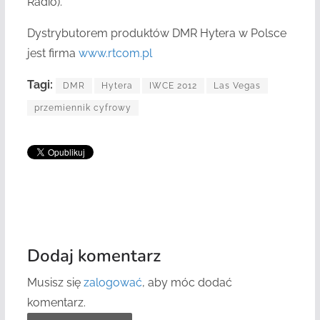
Radio).
Dystrybutorem produktów DMR Hytera w Polsce
jest firma
www.rtcom.pl
Tagi:
DMR
Hytera
IWCE 2012
Las Vegas
przemiennik cyfrowy
Dodaj komentarz
Musisz się
zalogować
, aby móc dodać
komentarz.