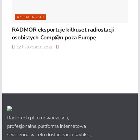
AKTUALNOŚCI
RADMOR eksportuje kilkuset radiostacji
osobistych Comp@n poza Europę
12 listopada, 2021
RadioTech.pl to nowoczesna,
profesjonalna platforma internetowa
stworzona w celu dostarczania szybkiej,