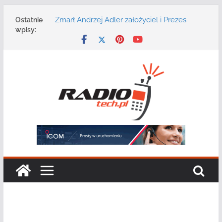
Przejdź
Zmarł Andrzej Adler założyciel i Prezes
Ostatnie
do
Zarządu DGT Sp. z o.o.
wpisy:
treści
Radmor – największy polski producent
urządzeń łączności radiowej ma 75 lat
DGT wraz z partnerami zaprasza na
konferencję: „Bezpieczeństwo,
niezawodność i interoperacyjność
systemów teleinformatycznych”
Motorola Solutions oferuje agencjom
bezpieczeństwa publicznego usługę
łączności opartą na chmurze
Najnowszy radiotelefon MOTOTRBO R7 od
Motorola Solutions