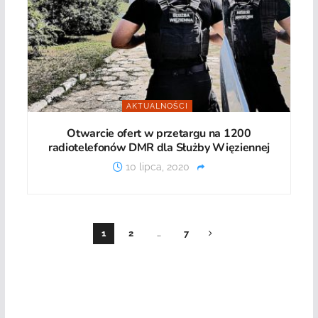
AKTUALNOŚCI
Otwarcie ofert w przetargu na 1200
radiotelefonów DMR dla Służby Więziennej
10 lipca, 2020
1
2
…
7