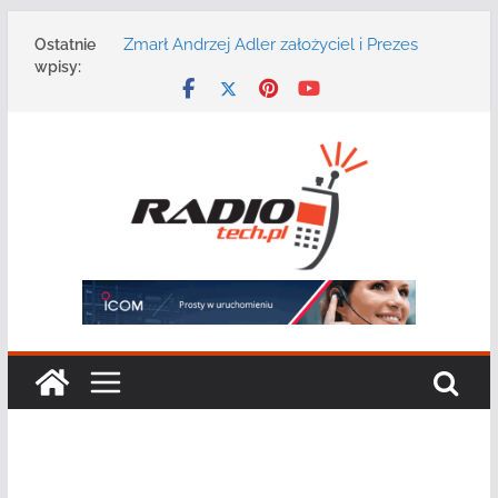
Przejdź
Zmarł Andrzej Adler założyciel i Prezes
Ostatnie
do
Zarządu DGT Sp. z o.o.
wpisy:
treści
Radmor – największy polski producent
urządzeń łączności radiowej ma 75 lat
DGT wraz z partnerami zaprasza na
konferencję: „Bezpieczeństwo,
niezawodność i interoperacyjność
systemów teleinformatycznych”
Motorola Solutions oferuje agencjom
bezpieczeństwa publicznego usługę
łączności opartą na chmurze
Najnowszy radiotelefon MOTOTRBO R7 od
Motorola Solutions