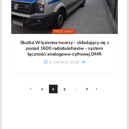
PRZETARGI
Służba Więzienna tworzy – składający się z
ponad 1600 radiotelefonów – system
łączności analogowo-cyfrowej DMR
4 czerwca, 2018
1
2
3
…
7