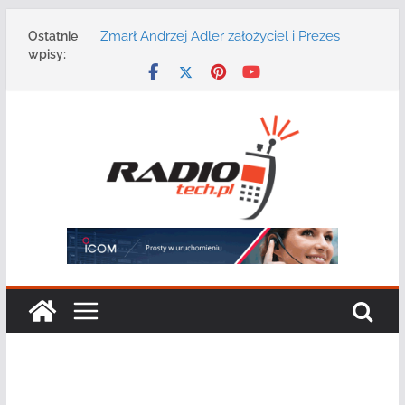
Przejdź
Zmarł Andrzej Adler założyciel i Prezes
Ostatnie
do
Zarządu DGT Sp. z o.o.
wpisy:
treści
Radmor – największy polski producent
urządzeń łączności radiowej ma 75 lat
DGT wraz z partnerami zaprasza na
konferencję: „Bezpieczeństwo,
niezawodność i interoperacyjność
systemów teleinformatycznych”
Motorola Solutions oferuje agencjom
bezpieczeństwa publicznego usługę
łączności opartą na chmurze
Najnowszy radiotelefon MOTOTRBO R7 od
Motorola Solutions