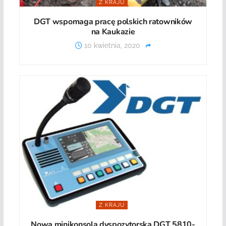
Z KRAJU
DGT wspomaga pracę polskich ratowników
na Kaukazie
10 kwietnia, 2020
Z KRAJU
Nowa minikonsola dyspozytorska DGT 5810-