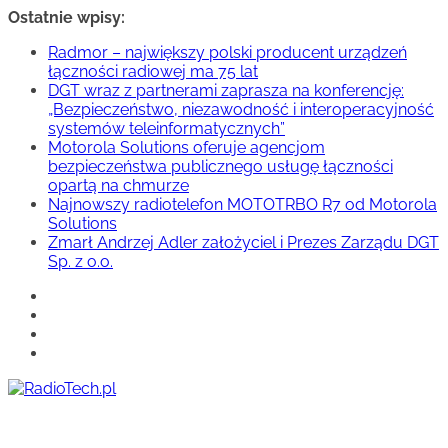
Przejdź
Ostatnie wpisy:
do
Radmor – największy polski producent urządzeń
treści
łączności radiowej ma 75 lat
DGT wraz z partnerami zaprasza na konferencję:
„Bezpieczeństwo, niezawodność i interoperacyjność
systemów teleinformatycznych”
Motorola Solutions oferuje agencjom
bezpieczeństwa publicznego usługę łączności
opartą na chmurze
Najnowszy radiotelefon MOTOTRBO R7 od Motorola
Solutions
Zmarł Andrzej Adler założyciel i Prezes Zarządu DGT
Sp. z o.o.