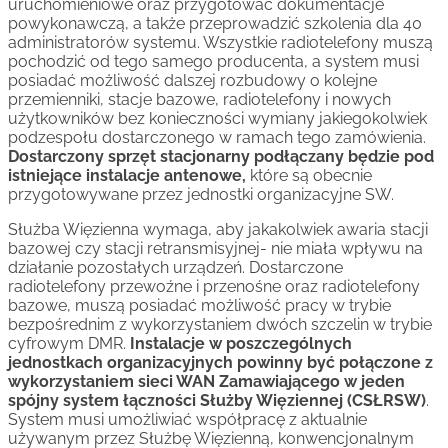
uruchomieniowe oraz przygotować dokumentacje
powykonawczą, a także przeprowadzić szkolenia dla 40
administratorów systemu. Wszystkie radiotelefony muszą
pochodzić od tego samego producenta, a system musi
posiadać możliwość dalszej rozbudowy o kolejne
przemienniki, stacje bazowe, radiotelefony i nowych
użytkowników bez konieczności wymiany jakiegokolwiek
podzespołu dostarczonego w ramach tego zamówienia.
Dostarczony sprzęt stacjonarny podłączany będzie pod
istniejące instalacje antenowe,
które są obecnie
przygotowywane przez jednostki organizacyjne SW.
Służba Więzienna wymaga, aby jakakolwiek awaria stacji
bazowej czy stacji retransmisyjnej- nie miała wpływu na
działanie pozostałych urządzeń. Dostarczone
radiotelefony przewoźne i przenośne oraz radiotelefony
bazowe, muszą posiadać możliwość pracy w trybie
bezpośrednim z wykorzystaniem dwóch szczelin w trybie
cyfrowym DMR.
Instalacje w poszczególnych
jednostkach organizacyjnych powinny być połączone z
wykorzystaniem sieci WAN Zamawiającego w jeden
spójny system łączności Służby Więziennej (CSŁRSW)
.
System musi umożliwiać współpracę z aktualnie
używanym przez Służbę Więzienną, konwencjonalnym