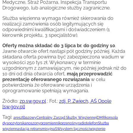
Medyczne, Straż Pożarna, Inspekcja Transportu
Drogowego, lub analogiczne służby zagraniczne.
Służba więzienna wymaga również skierowania do
realizacji zamówienia osób legitymujących się
odpowiednimi kwalifikacjami i doświadczeniem (1
kierownik projektu, 3 specjalistów).
Oferty można składać do 3 lipca br. do godziny 10
.
Jawne otwarcie ofert nastąpi pół godziny później. Każda
składana oferta powinna być zabezpieczona wadium w
wysokości 250 tys zł. Wykonawcy w terminie
uzgodnionym z zamawiającym, nie później jednak niż do
10 dni od dnia otwarcia ofert,
mają przeprowadzić
prezentację oferowanego rozwiązania
w celu
potwierdzenia że oferowane urządzenia i
oprogramowanie spełniają wymagania.
Źródło:
zp.sw.gov.pl
; Fot.:
zdj. P. Zwiech, AŚ Opole
[sw.gov.pl]
Tagi:
areszt
bazowy
Centralny Zarząd Służby Więziennej
DMR
konsola
dyspozytorska
noszony
przemiennik
przenośny
radiotelefon
Służba
więzienna
stacja retransmisyjna
SW
system łączności
więzienie