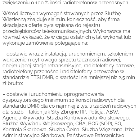
zwiększeniu o 100 % ilości radiotelefonów przenośnych.
Wśród licznych wymagań stawianych przez Służbę
Więzienną znajduje się m.in. konieczność, aby firma
składająca ofertę była wpisana do rejestru
przedsiębiorców telekomunikacyjnych. Wykonawca ma
również wykazać, że w ciągu ostatnich 5 lat wykonał lub
wykonuje zamówienie polegające na:
– dostawie wraz z instalacją, uruchomieniem, szkoleniem i
wdrożeniem cyfrowego sprzętu łączności radiowej,
obejmującej stacje retransmisyjne, radiotelefony bazowe,
radiotelefony przenośne i radiotelefony przewoźne w
standardzie ETSI DMR, o wartości nie mniejszej niż 2,5 mln
zł brutto;
– dostawie i uruchomieniu oprogramowania
dyspozytorskiego (minimum 10 konsol radiowych dla
standardu DMR) dla co najmniej 2 tys. urządzeń radiowych
dla służb – takich jak Siły Zbrojne RP, Policja, ABW,
Agencja Wywiadu, Służba Kontrwywiadu Wojskowego,
Służba Wywiadu Wojskowego, CBA, BOR (SOP), SG,
Kontrola Skarbowa, Służba Celna, Służba Więzienna, Izba
Administracyjno Skarbowa, Państwowe Ratownictwo