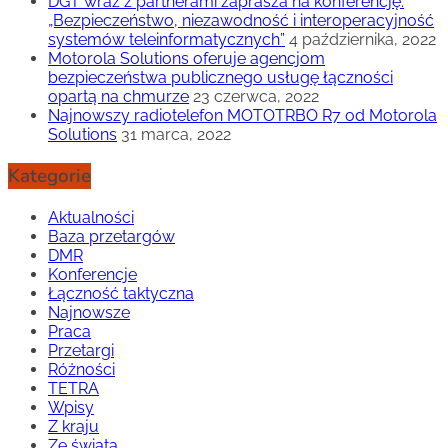
DGT wraz z partnerami zaprasza na konferencję:
„Bezpieczeństwo, niezawodność i interoperacyjność
systemów teleinformatycznych”
4 października, 2022
Motorola Solutions oferuje agencjom
bezpieczeństwa publicznego usługę łączności
opartą na chmurze
23 czerwca, 2022
Najnowszy radiotelefon MOTOTRBO R7 od Motorola
Solutions
31 marca, 2022
Kategorie
Aktualności
Baza przetargów
DMR
Konferencje
Łączność taktyczna
Najnowsze
Praca
Przetargi
Różności
TETRA
Wpisy
Z kraju
Ze świata