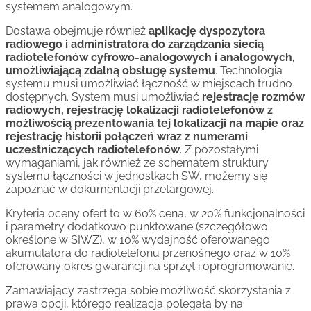
systemem analogowym.
Dostawa obejmuje również
aplikację dyspozytora
radiowego i administratora do zarządzania siecią
radiotelefonów cyfrowo-analogowych i analogowych,
umożliwiającą zdalną obsługę systemu
. Technologia
systemu musi umożliwiać łączność w miejscach trudno
dostępnych. System musi umożliwiać
rejestrację rozmów
radiowych, rejestrację lokalizacji radiotelefonów z
możliwością prezentowania tej lokalizacji na mapie oraz
rejestrację historii połączeń wraz z numerami
uczestniczących radiotelefonów
. Z pozostałymi
wymaganiami, jak również ze schematem struktury
systemu łączności w jednostkach SW, możemy się
zapoznać w dokumentacji przetargowej.
Kryteria oceny ofert to w 60% cena, w 20% funkcjonalności
i parametry dodatkowo punktowane (szczegółowo
określone w SIWZ), w 10% wydajność oferowanego
akumulatora do radiotelefonu przenośnego oraz w 10%
oferowany okres gwarancji na sprzęt i oprogramowanie.
Zamawiający zastrzega sobie możliwość skorzystania z
prawa opcji, którego realizacja polegała by na