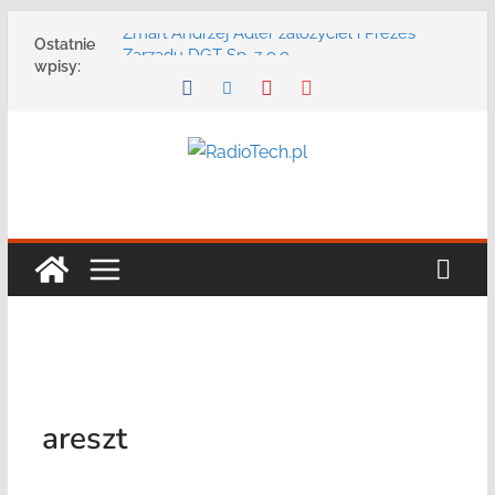
Przejdź
Zmarł Andrzej Adler założyciel i Prezes
Ostatnie
do
Zarządu DGT Sp. z o.o.
wpisy:
Radmor – największy polski producent
treści
urządzeń łączności radiowej ma 75 lat
DGT wraz z partnerami zaprasza na
konferencję: „Bezpieczeństwo,
niezawodność i interoperacyjność
systemów teleinformatycznych”
Motorola Solutions oferuje agencjom
bezpieczeństwa publicznego usługę
łączności opartą na chmurze
Najnowszy radiotelefon MOTOTRBO R7 od
Motorola Solutions
areszt