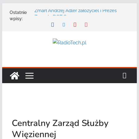
Przejdź
Zmarł Andrzej Adler założyciel i Prezes
Ostatnie
do
Zarządu DGT Sp. z o.o.
wpisy:
treści
Radmor – największy polski producent
urządzeń łączności radiowej ma 75 lat
DGT wraz z partnerami zaprasza na
konferencję: „Bezpieczeństwo,
niezawodność i interoperacyjność
systemów teleinformatycznych”
Motorola Solutions oferuje agencjom
bezpieczeństwa publicznego usługę
łączności opartą na chmurze
Najnowszy radiotelefon MOTOTRBO R7 od
Motorola Solutions
Centralny Zarząd Służby
Więziennej