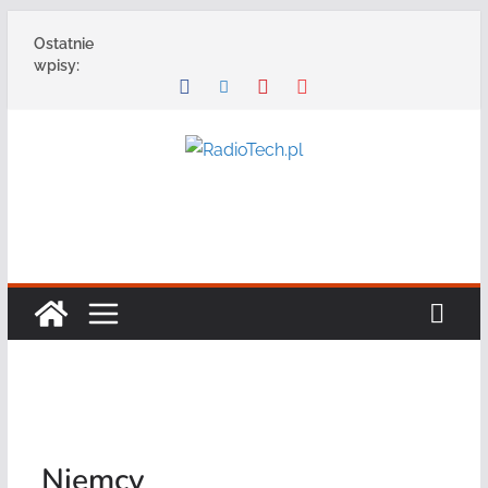
Przejdź
Ostatnie
do
wpisy:
treści
Niemcy