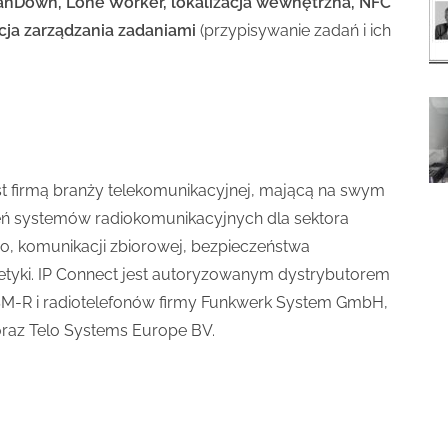
nDown, Lone Worker, lokalizacja wewnętrzna, NFC
ja zarządzania zadaniami
(przypisywanie zadań i ich
st firmą branży telekomunikacyjnej, mającą na swym
eń systemów radiokomunikacyjnych dla sektora
go, komunikacji zbiorowej, bezpieczeństwa
etyki. IP Connect jest autoryzowanym dystrybutorem
SM-R i radiotelefonów firmy Funkwerk System GmbH,
raz Telo Systems Europe BV.