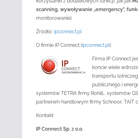
korzystanie z dodatkowych funkcji, jak jak
Ma
scanning, wywoływanie „emergency”, funkc
monitorowanie).
Źródło:
ipconnect.pl
O firmie IP Connect (
ipconnect.pl
)
Firma IP Connect je
koncie wiele wdroż
transportu lotnicze
publicznego i energ
systemów TETRA firmy Rohill,, systemów G
partnerem handlowym firmy Schnoor, TAIT o
Kontakt:
IP Connect Sp. z o.o.