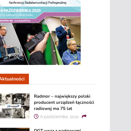
Aktualności
Radmor – największy polski
producent urządzeń łączności
radiowej ma 75 lat
6 października, 2022
DGT wraz z partnerami