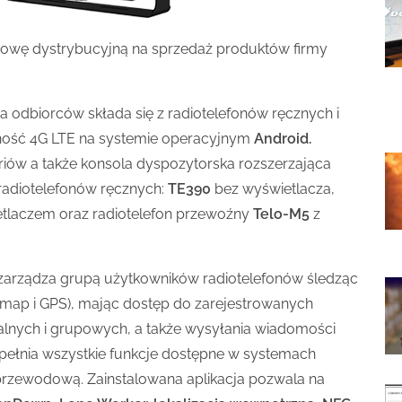
wę dystrybucyjną na sprzedaż produktów firmy
a odbiorców składa się z radiotelefonów ręcznych i
zność 4G LTE na systemie operacyjnym
Android.
iów a także konsola dyspozytorska rozszerzająca
 radiotelefonów ręcznych:
TE390
bez wyświetlacza,
tlaczem oraz radiotelefon przewoźny
Telo-M5
z
zarządza grupą użytkowników radiotelefonów śledząc
 map i GPS), mając dostęp do zarejestrowanych
lnych i grupowych, a także wysyłania wiadomości
spełnia wszystkie funkcje dostępne w systemach
rzewodową. Zainstalowana aplikacja pozwala na