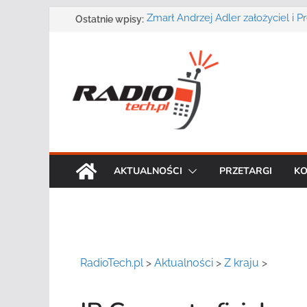
Przejdź
Zmarł Andrzej Adler założyciel i 
Ostatnie wpisy:
o.o.
do
Radmor – największy polski produ
treści
radiowej ma 75 lat
DGT wraz z partnerami zaprasza n
„Bezpieczeństwo, niezawodność i 
systemów teleinformatycznych”
Motorola Solutions oferuje agen
publicznego usługę łączności op
Najnowszy radiotelefon MOTOTR
Solutions
AKTUALNOŚCI
PRZETARGI
KO
RadioTech.pl
>
Aktualności
>
Z kraju
>