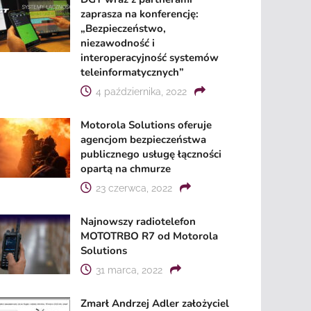
zaprasza na konferencję:
„Bezpieczeństwo,
niezawodność i
interoperacyjność systemów
teleinformatycznych”
4 października, 2022
Motorola Solutions oferuje
agencjom bezpieczeństwa
publicznego usługę łączności
opartą na chmurze
23 czerwca, 2022
Najnowszy radiotelefon
MOTOTRBO R7 od Motorola
Solutions
31 marca, 2022
Zmarł Andrzej Adler założyciel