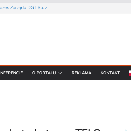
Prezes Zarządu DGT Sp. z
cent urządzeń łączności
a konferencję:
interoperacyjność
cjom bezpieczeństwa
artą na chmurze
BO R7 od Motorola
NFERENCJE
O PORTALU
REKLAMA
KONTAKT