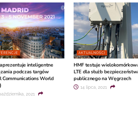
FERENCJE
AKTUALNOŚCI
prezentuje inteligentne
HMF testuje wielokomórkową
ązania podczas targów
LTE dla służb bezpieczeństw
al Communications World
publicznego na Węgrzech
)
14 lipca, 2021
aździernika, 2021