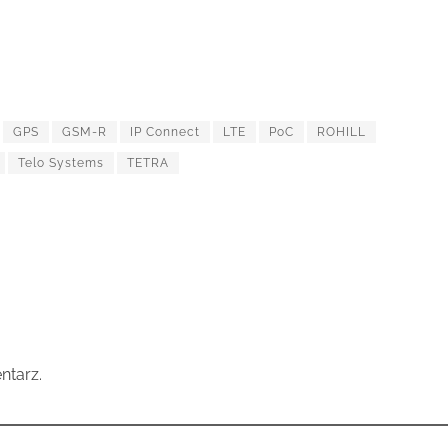
GPS
GSM-R
IP Connect
LTE
PoC
ROHILL
Telo Systems
TETRA
ntarz.