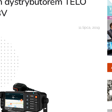
ym dystrybutorem TELO
BV
11 lipca, 2019