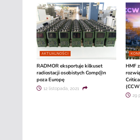
AKTUALNOŚCI
KON
RADMOR eksportuje kilkuset
HMF za
radiostacji osobistych Comp@n
rozwi
poza Europę
Critic
(CCW
12 listopada, 2021
29 p