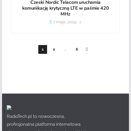
Czeski Nordic Telecom uruchamia
komunikację krytyczną LTE w paśmie 420
MHz
7 maja, 2019
1
2
…
6
RadioTech.pl to nowoczesna,
profesjonalna platforma internetowa