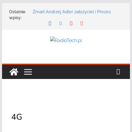
Przejdź
Zmarł Andrzej Adler założyciel i Prezes
Ostatnie
do
Zarządu DGT Sp. z o.o.
wpisy:
treści
Radmor – największy polski producent
urządzeń łączności radiowej ma 75 lat
DGT wraz z partnerami zaprasza na
konferencję: „Bezpieczeństwo,
niezawodność i interoperacyjność
systemów teleinformatycznych”
Motorola Solutions oferuje agencjom
bezpieczeństwa publicznego usługę
łączności opartą na chmurze
Najnowszy radiotelefon MOTOTRBO R7 od
Motorola Solutions
4G