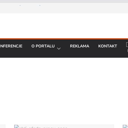
Prezes Zarządu DGT Sp. z
cent urządzeń łączności
a konferencję:
interoperacyjność
NFERENCJE
O PORTALU
REKLAMA
KONTAKT
cjom bezpieczeństwa
artą na chmurze
BO R7 od Motorola