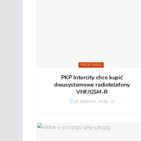
PRZETARGI
PKP Intercity chce kupić
dwusystemowe radiotelefony
VHF/GSM-R
22 sierpnia, 2019