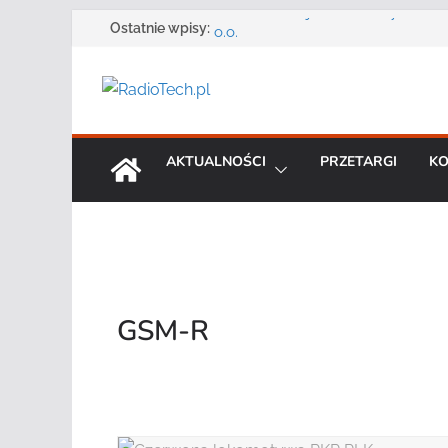
Przejdź
Zmarł Andrzej Adler założyciel i 
Ostatnie wpisy:
o.o.
do
Radmor – największy polski produ
treści
radiowej ma 75 lat
DGT wraz z partnerami zaprasza n
„Bezpieczeństwo, niezawodność i 
systemów teleinformatycznych”
AKTUALNOŚCI
PRZETARGI
KO
Motorola Solutions oferuje agen
publicznego usługę łączności op
Najnowszy radiotelefon MOTOTR
Solutions
GSM-R