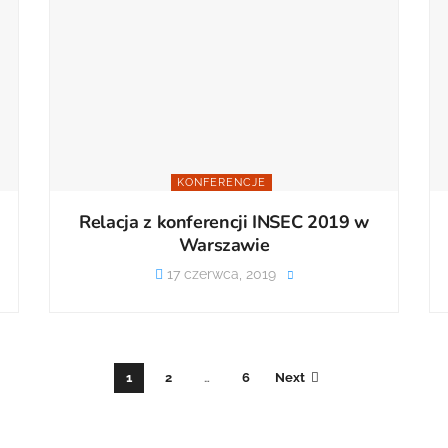
KONFERENCJE
Relacja z konferencji INSEC 2019 w
Warszawie
17 czerwca, 2019
1
2
…
6
Next