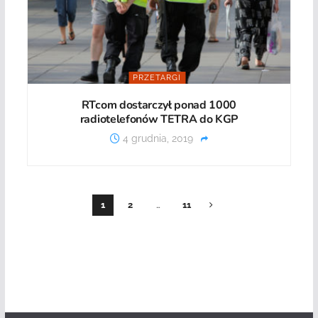
PRZETARGI
RTcom dostarczył ponad 1000
radiotelefonów TETRA do KGP
4 grudnia, 2019
1
2
…
11