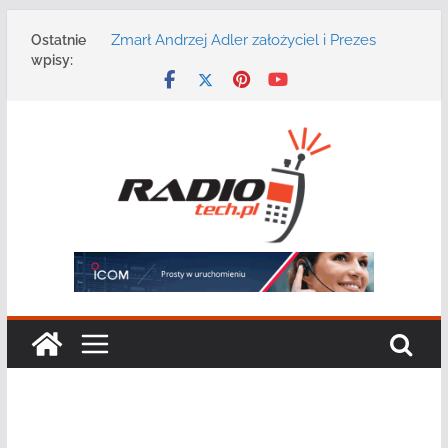
Przejdź
Zmarł Andrzej Adler założyciel i Prezes
Ostatnie
do
Zarządu DGT Sp. z o.o.
wpisy:
treści
Radmor – największy polski producent
urządzeń łączności radiowej ma 75 lat
DGT wraz z partnerami zaprasza na
konferencję: „Bezpieczeństwo,
niezawodność i interoperacyjność
systemów teleinformatycznych”
Motorola Solutions oferuje agencjom
bezpieczeństwa publicznego usługę
łączności opartą na chmurze
Najnowszy radiotelefon MOTOTRBO R7 od
Motorola Solutions