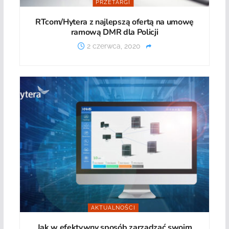
PRZETARGI
RTcom/Hytera z najlepszą ofertą na umowę
ramową DMR dla Policji
2 czerwca, 2020
AKTUALNOŚCI
Jak w efektywny sposób zarządzać swoim