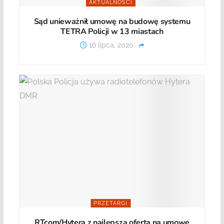
AKTUALNOŚCI
Sąd unieważnił umowę na budowę systemu
TETRA Policji w 13 miastach
16 lipca, 2020
PRZETARGI
RTcom/Hytera z najlepszą ofertą na umowę