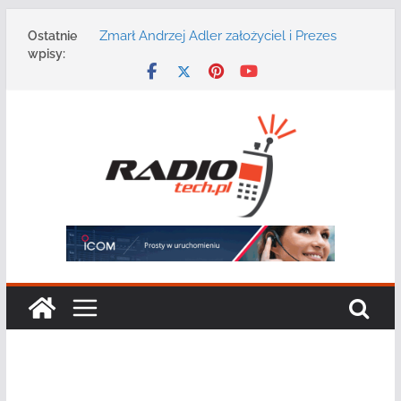
Przejdź
Zmarł Andrzej Adler założyciel i Prezes
Ostatnie
do
Zarządu DGT Sp. z o.o.
wpisy:
treści
Radmor – największy polski producent
urządzeń łączności radiowej ma 75 lat
DGT wraz z partnerami zaprasza na
konferencję: „Bezpieczeństwo,
niezawodność i interoperacyjność
systemów teleinformatycznych”
Motorola Solutions oferuje agencjom
bezpieczeństwa publicznego usługę
łączności opartą na chmurze
Najnowszy radiotelefon MOTOTRBO R7 od
Motorola Solutions