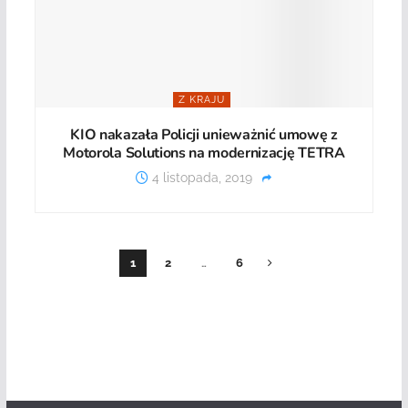
Z KRAJU
KIO nakazała Policji unieważnić umowę z
Motorola Solutions na modernizację TETRA
4 listopada, 2019
1
2
…
6