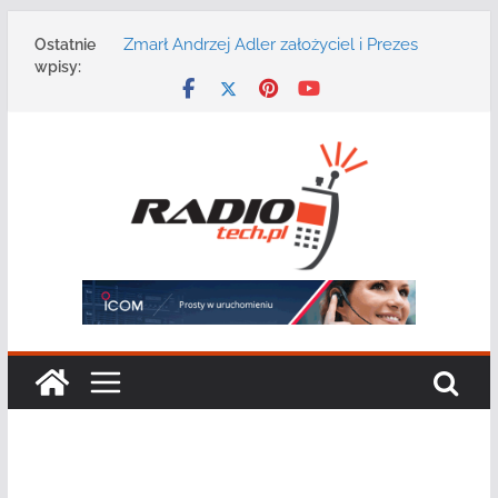
Przejdź
Zmarł Andrzej Adler założyciel i Prezes
Ostatnie
do
Zarządu DGT Sp. z o.o.
wpisy:
treści
Radmor – największy polski producent
urządzeń łączności radiowej ma 75 lat
DGT wraz z partnerami zaprasza na
konferencję: „Bezpieczeństwo,
niezawodność i interoperacyjność
systemów teleinformatycznych”
Motorola Solutions oferuje agencjom
bezpieczeństwa publicznego usługę
łączności opartą na chmurze
Najnowszy radiotelefon MOTOTRBO R7 od
Motorola Solutions