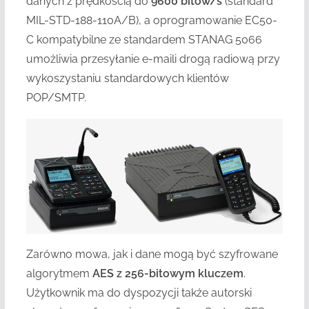
danych z prędkością do
9600 bitów/s
(standard
MIL-STD-188-110A/B), a oprogramowanie EC50-
C kompatybilne ze standardem STANAG 5066
umożliwia przesyłanie e-maili drogą radiową przy
wykoszystaniu standardowych klientów
POP/SMTP.
Zarówno mowa, jak i dane mogą być szyfrowane
algorytmem
AES z 256-bitowym kluczem
.
Użytkownik ma do dyspozycji także autorski