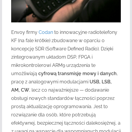
Envoy firmy
Codan
to innowacyjne radiotelefony
KF (na fale krótkie) zbudowane w oparciu o
koncepcję SDR (Software Defined Radio). Dzięki
zintegrowanym układom DSP, FPGA i
mikrokontrolerowi ARM9 urządzenia te
umożliwiają
cyfrową transmisję mowy i danych
,
pracę z analogowymi modulacjami
USB, LSB,
AM, CW
, lecz co najważniejsze — dodawanie
obsługi nowych standardów łączności poprzez
prostą aktualizację oprogramowania. Jest to
rozwiązanie dla osób, które potrzebują
efektywnej, bezpiecznej łączności dalekosiężnej, a
z uwagi na wsparcie dla wspomnianych modulacji