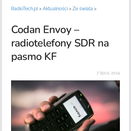
RadioTech.pl
>
Aktualności
>
Ze świata
>
Codan Envoy –
radiotelefony SDR na
pasmo KF
7 lipca, 2014