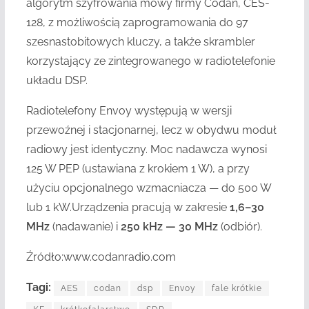
algorytm szyfrowania mowy firmy Codan, CES-
128, z możliwością zaprogramowania do 97
szesnastobitowych kluczy, a także skrambler
korzystający ze zintegrowanego w radiotelefonie
układu DSP.
Radiotelefony Envoy występują w wersji
przewoźnej i stacjonarnej, lecz w obydwu moduł
radiowy jest identyczny. Moc nadawcza wynosi
125 W PEP (ustawiana z krokiem 1 W), a przy
użyciu opcjonalnego wzmacniacza — do 500 W
lub 1 kW.
Urządzenia pracują w zakresie
1,6–30
MHz
(nadawanie) i
250 kHz — 30 MHz
(odbiór).
Źródło:www.codanradio.com
Tagi:
AES
codan
dsp
Envoy
fale krótkie