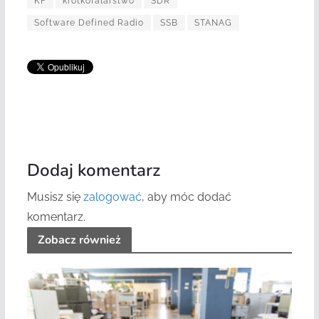
KF
krótkofalarstwo
SDR
Software Defined Radio
SSB
STANAG
Dodaj komentarz
Musisz się
zalogować
, aby móc dodać
komentarz.
Zobacz również