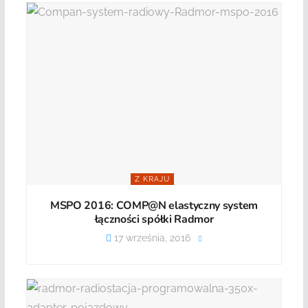
Z KRAJU
MSPO 2016: COMP@N ela­styczny sys­tem
łącz­no­ści spółki Radmor
17 września, 2016