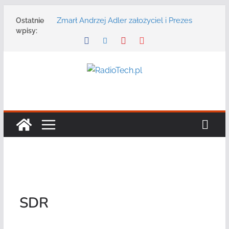
Przejdź
Zmarł Andrzej Adler założyciel i Prezes
Ostatnie
do
Zarządu DGT Sp. z o.o.
wpisy:
treści
Radmor – największy polski producent
urządzeń łączności radiowej ma 75 lat
DGT wraz z partnerami zaprasza na
konferencję: „Bezpieczeństwo,
niezawodność i interoperacyjność
systemów teleinformatycznych”
Motorola Solutions oferuje agencjom
bezpieczeństwa publicznego usługę
łączności opartą na chmurze
Najnowszy radiotelefon MOTOTRBO R7 od
Motorola Solutions
SDR