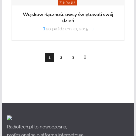
Z KRAJU
Wojskowi łącznościowcy świętowali swój
dzień
20 października, 2015
1
2
3
RadioTech.pl to nowoczesna,
profesjonalna platforma internetowa