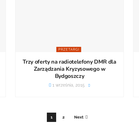
PRZETARGI
Trzy oferty na radiotelefony DMR dla
Zarządzania Kryzysowego w
Bydgoszczy
1 września, 2015
1
2
Next