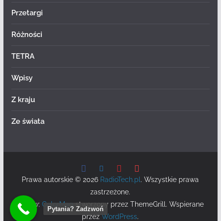
Przetargi
Różności
TETRA
Wpisy
Z kraju
Ze świata
Prawa autorskie © 2026
RadioTech.pl
. Wszystkie prawa
zastrzeżone.
Motyw:
ColorMag
stworzony przez ThemeGrill. Wspierane
Pytania? Zadzwoń
przez
WordPress
.