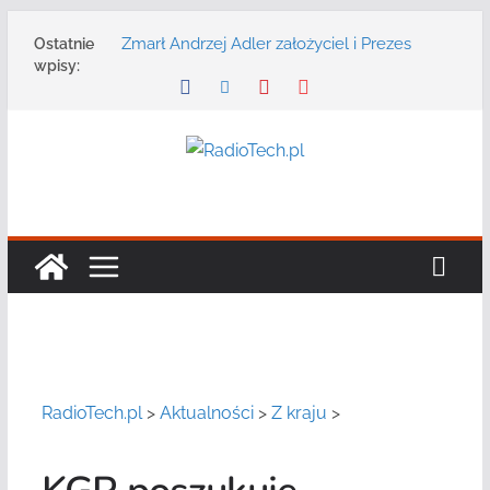
Przejdź
Zmarł Andrzej Adler założyciel i Prezes
Ostatnie
do
Zarządu DGT Sp. z o.o.
wpisy:
treści
Radmor – największy polski producent
urządzeń łączności radiowej ma 75 lat
DGT wraz z partnerami zaprasza na
konferencję: „Bezpieczeństwo,
niezawodność i interoperacyjność
systemów teleinformatycznych”
Motorola Solutions oferuje agencjom
bezpieczeństwa publicznego usługę
łączności opartą na chmurze
Najnowszy radiotelefon MOTOTRBO R7 od
Motorola Solutions
RadioTech.pl
>
Aktualności
>
Z kraju
>