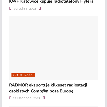
KWP Katowice kupuje radiotelefony Hytera
3 grudnia, 2021
AKTUALNOŚCI
RADMOR eksportuje kilkuset radiostacji
osobistych Comp@n poza Europę
12 listopada, 2021