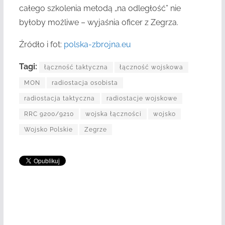
całego szkolenia metodą „na odległość” nie
byłoby możliwe – wyjaśnia oficer z Zegrza.
Źródło i fot:
polska-zbrojna.eu
Tagi:
łączność taktyczna
łączność wojskowa
MON
radiostacja osobista
radiostacja taktyczna
radiostacje wojskowe
RRC 9200/9210
wojska łączności
wojsko
Wojsko Polskie
Zegrze