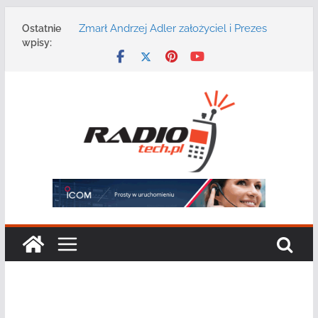
Przejdź
Zmarł Andrzej Adler założyciel i Prezes
Ostatnie
do
Zarządu DGT Sp. z o.o.
wpisy:
treści
Radmor – największy polski producent
urządzeń łączności radiowej ma 75 lat
DGT wraz z partnerami zaprasza na
konferencję: „Bezpieczeństwo,
niezawodność i interoperacyjność
systemów teleinformatycznych”
Motorola Solutions oferuje agencjom
bezpieczeństwa publicznego usługę
łączności opartą na chmurze
Najnowszy radiotelefon MOTOTRBO R7 od
Motorola Solutions