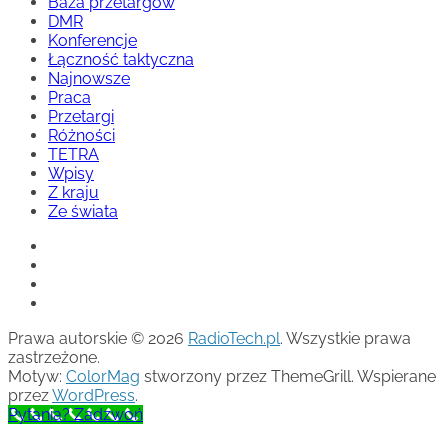
Baza przetargów
DMR
Konferencje
Łączność taktyczna
Najnowsze
Praca
Przetargi
Różności
TETRA
Wpisy
Z kraju
Ze świata
Prawa autorskie © 2026
RadioTech.pl
. Wszystkie prawa
zastrzeżone.
Motyw:
ColorMag
stworzony przez ThemeGrill. Wspierane
przez
WordPress
.
Pytania? Zadzwoń