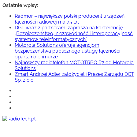
Przejdź
Ostatnie wpisy:
do
Radmor – największy polski producent urządzeń
treści
łączności radiowej ma 75 lat
DGT wraz z partnerami zaprasza na konferencję:
„Bezpieczeństwo, niezawodność i interoperacyjność
systemów teleinformatycznych”
Motorola Solutions oferuje agencjom
bezpieczeństwa publicznego usługę łączności
opartą na chmurze
Najnowszy radiotelefon MOTOTRBO R7 od Motorola
Solutions
Zmarł Andrzej Adler założyciel i Prezes Zarządu DGT
Sp. z o.o.