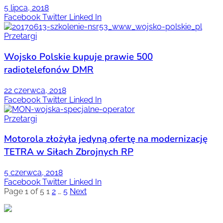
5 lipca, 2018
Facebook
Twitter
Linked In
Przetargi
Wojsko Polskie kupuje prawie 500
radiotelefonów DMR
22 czerwca, 2018
Facebook
Twitter
Linked In
Przetargi
Motorola złożyła jedyną ofertę na modernizację
TETRA w Siłach Zbrojnych RP
5 czerwca, 2018
Facebook
Twitter
Linked In
Page 1 of 5
1
2
…
5
Next