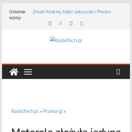
Przejdź
Zmarł Andrzej Adler założyciel i Prezes
Ostatnie
do
Zarządu DGT Sp. z o.o.
wpisy:
treści
Radmor – największy polski producent
urządzeń łączności radiowej ma 75 lat
DGT wraz z partnerami zaprasza na
konferencję: „Bezpieczeństwo,
niezawodność i interoperacyjność
systemów teleinformatycznych”
Motorola Solutions oferuje agencjom
bezpieczeństwa publicznego usługę
łączności opartą na chmurze
Najnowszy radiotelefon MOTOTRBO R7 od
Motorola Solutions
RadioTech.pl
>
Przetargi
>