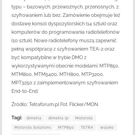
typu – bazowych, przewoźnych, przenośnych, z
szyfrowaniem lub bez. Zamówienie obejmuje też
dostawę konsol dyspozytorskich (14 sztuk) oraz
komputerów do programowania radiotelefonów
(10 sztuk). Nowe radiotelefony muszą zapewnić
pełną współpracę z szyfrowaniem TEA-2 oraz
być kompatybilne w trybie DMO z
wykorzystywanymi obecnie modelami: MTP850,
MTM800, MTM5400, MTH800, MTP3200,
MPT3250 z zaimplementowanym szyfrowaniem
End-to-End.
Źródło: Tetraforum.pl Fot. Flicker/MON.
Tagi:
dimetra
dimetra ip
Motorola
Motorola Solutions
MTP850
TETRA
wojsko