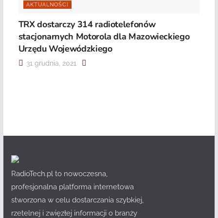
AKTUALNOŚCI
TRX dostarczy 314 radiotelefonów
stacjonarnych Motorola dla Mazowieckiego
Urzędu Wojewódzkiego
31 grudnia, 2021
RadioTech.pl to nowoczesna,
profesjonalna platforma internetowa
stworzona w celu dostarczania szybkiej,
rzetelnej i zwięzłej informacji o branży