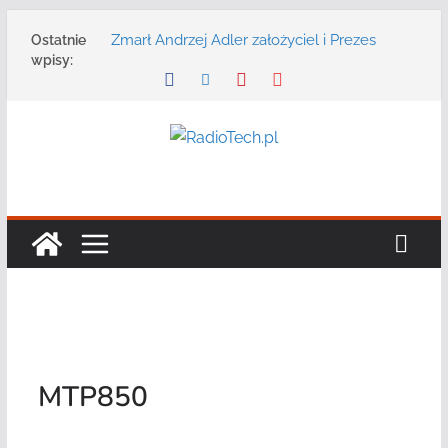
Przejdź
Zmarł Andrzej Adler założyciel i Prezes
Ostatnie
do
Zarządu DGT Sp. z o.o.
wpisy:
treści
Radmor – największy polski producent
urządzeń łączności radiowej ma 75 lat
DGT wraz z partnerami zaprasza na
konferencję: „Bezpieczeństwo,
niezawodność i interoperacyjność
systemów teleinformatycznych”
Motorola Solutions oferuje agencjom
bezpieczeństwa publicznego usługę
łączności opartą na chmurze
Najnowszy radiotelefon MOTOTRBO R7 od
Motorola Solutions
MTP850