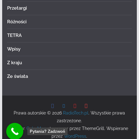
Przetargi
Różności
TETRA
Wpisy
Z kraju
Ze świata
Prawa autorskie © 2026
RadioTech.pl
. Wszystkie prawa
zastrzeżone.
Motyw:
ColorMag
stworzony przez ThemeGrill. Wspierane
Pytania? Zadzwoń
przez
WordPress
.