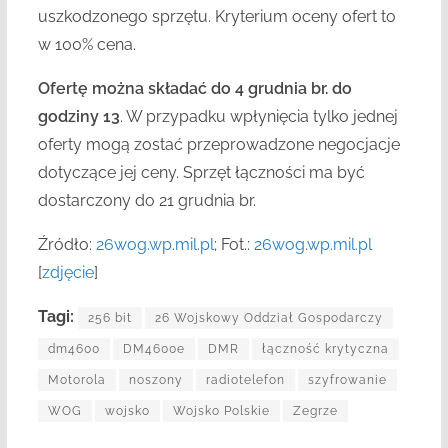
uszkodzonego sprzętu.
Kryterium oceny ofert to
w 100% cena.
Ofertę można składać do 4 grudnia br. do
godziny 13
. W prz
ypadku wpłynięcia tylko jednej
oferty mogą zostać przeprowadzone negocjacje
dotyczące jej ceny.
Sprzęt łączności ma być
dostarczony do 21 grudnia br.
Źródło:
26wog.wp.mil.pl
; Fot.:
26wog.wp.mil.pl
[
zdjęcie
]
Tagi:
256 bit
26 Wojskowy Oddział Gospodarczy
dm4600
DM4600e
DMR
łączność krytyczna
Motorola
noszony
radiotelefon
szyfrowanie
WOG
wojsko
Wojsko Polskie
Zegrze