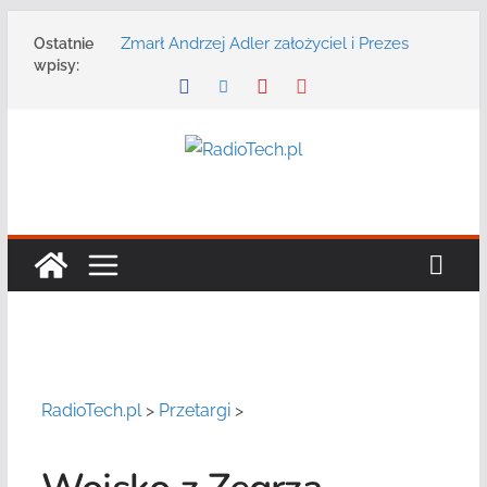
Przejdź
Zmarł Andrzej Adler założyciel i Prezes
Ostatnie
do
Zarządu DGT Sp. z o.o.
wpisy:
treści
Radmor – największy polski producent
urządzeń łączności radiowej ma 75 lat
DGT wraz z partnerami zaprasza na
konferencję: „Bezpieczeństwo,
niezawodność i interoperacyjność
systemów teleinformatycznych”
Motorola Solutions oferuje agencjom
bezpieczeństwa publicznego usługę
łączności opartą na chmurze
Najnowszy radiotelefon MOTOTRBO R7 od
Motorola Solutions
RadioTech.pl
>
Przetargi
>