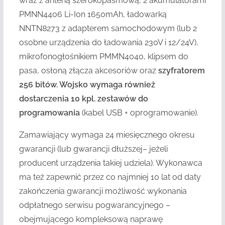
wraz z anteną szerokopasmową, 2 akumulatorami
PMNN4406 Li-Ion 1650mAh, ładowarką
NNTN8273 z adapterem samochodowym (lub 2
osobne urządzenia do ładowania 230V i 12/24V),
mikrofonogłośnikiem PMMN4040, klipsem do
pasa, osłoną złącza akcesoriów oraz
szyfratorem
256 bitów.
Wojsko wymaga również
dostarczenia 10 kpl. zestawów do
programowania
(kabel USB + oprogramowanie)
.
Zamawiający wymaga 24 miesięcznego okresu
gwarancji (lub
gwarancji dłuższej
– jeżeli
producent urządzenia takiej udziela).
Wykonawca
ma
też
zapewnić przez co najmniej 10 lat od daty
zakończenia gwarancji możliwość wykonania
odpłatnego serwisu pogwarancyjnego –
obejmującego kompleksową naprawę