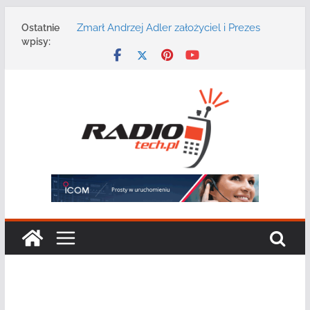
Przejdź
Zmarł Andrzej Adler założyciel i Prezes
Ostatnie
do
Zarządu DGT Sp. z o.o.
wpisy:
treści
Radmor – największy polski producent
urządzeń łączności radiowej ma 75 lat
DGT wraz z partnerami zaprasza na
konferencję: „Bezpieczeństwo,
niezawodność i interoperacyjność
systemów teleinformatycznych”
Motorola Solutions oferuje agencjom
bezpieczeństwa publicznego usługę
łączności opartą na chmurze
Najnowszy radiotelefon MOTOTRBO R7 od
Motorola Solutions