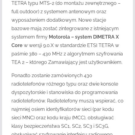
TETRA typu MTS-2 (do montażu zewnętrznego –
full outdoor) z systemem antenowym oraz
wyposażeniem dodatkowym. Nowe stacje
bazowe mają zostać zintegrowane z istniejącym
systemem firmy
Motorola – system DIMETRA X
Core
w wersji 9.0.X w standardzie ETSI TETRA w
paśmie 380 – 430 MHz z algorytmem szyfrowania
TEA 2 – którego Zamawiający jest użytkownikiem.
Ponadto zostanie zamówionych 430
radiotelefonów różnego typu oraz dwie konsole
dyspozytorskie i stanowiska do programowania
radiotelefonów. Radiotelefony muszą wspierać, co
najmniej osiem identyfikatorów sieci (par kodu
sieci MNC) oraz kodu kraju (MCC), obsługiwać
klasy bezpieczeństwa SC1, SC2, SC3 i SC3G,
obsługiwać szyfrowanie interfejsu radiowego