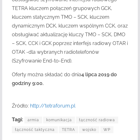
TETRA kluczem połączeń grupowych GCK,
kluczem statycznym TMO – SCK, kluczem
dynamicznym DCK, kluczem wspólnym CCK, oraz
obsługiwać aktualizację kluczy TMO – SCK, DMO
– SCK, CCK i GCK poprzez interfejs radiowy OTAR i
OTAK -dla wybranych radiotelefonów
(Szyfrowanie End-to-End).
Oferty można składać do dnia
4 lipca 2019 do
godziny 9:00.
Źródło:
http://tetraforum.pl
Tagi:
armia
komunikacja
łączność radiowa
łączność taktyczna
TETRA
wojsko
WP