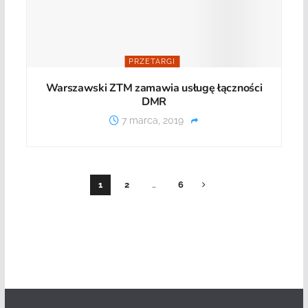
PRZETARGI
Warszawski ZTM zamawia usługę łączności
DMR
7 marca, 2019
1
2
…
6