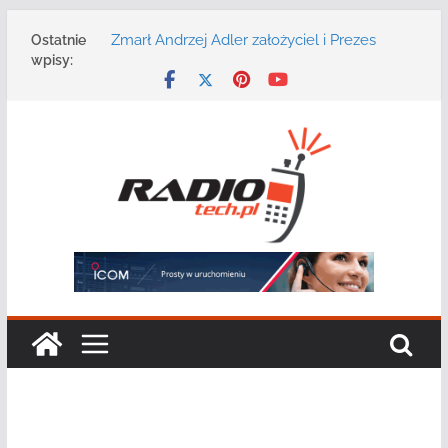
Przejdź
Zmarł Andrzej Adler założyciel i Prezes
Ostatnie
do
Zarządu DGT Sp. z o.o.
wpisy:
treści
Radmor – największy polski producent
urządzeń łączności radiowej ma 75 lat
DGT wraz z partnerami zaprasza na
konferencję: „Bezpieczeństwo,
niezawodność i interoperacyjność
systemów teleinformatycznych”
Motorola Solutions oferuje agencjom
bezpieczeństwa publicznego usługę
łączności opartą na chmurze
Najnowszy radiotelefon MOTOTRBO R7 od
Motorola Solutions