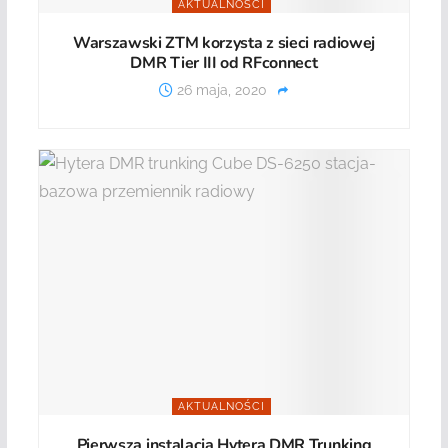
AKTUALNOŚCI
Warszawski ZTM korzysta z sieci radiowej
DMR Tier III od RFconnect
26 maja, 2020
AKTUALNOŚCI
Pierwsza instalacja Hytera DMR Trunking