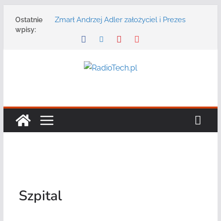
Przejdź
Zmarł Andrzej Adler założyciel i Prezes
Ostatnie
do
Zarządu DGT Sp. z o.o.
wpisy:
treści
Radmor – największy polski producent
urządzeń łączności radiowej ma 75 lat
DGT wraz z partnerami zaprasza na
konferencję: „Bezpieczeństwo,
niezawodność i interoperacyjność
systemów teleinformatycznych”
Motorola Solutions oferuje agencjom
bezpieczeństwa publicznego usługę
łączności opartą na chmurze
Najnowszy radiotelefon MOTOTRBO R7 od
Motorola Solutions
Szpital