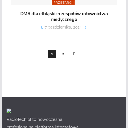
PRZETARGI
DMR dla elbląskich zespołów ratownictwa
medycznego
7 października, 2014
1
2
RadioTech.pl to nowoczesna,
profesjonalna platforma internetowa