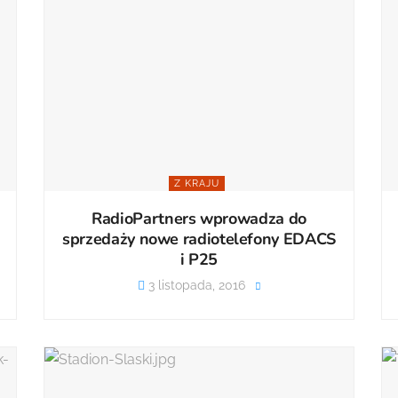
Z KRAJU
RadioPartners wprowadza do
sprzedaży nowe radiotelefony EDACS
i P25
3 listopada, 2016