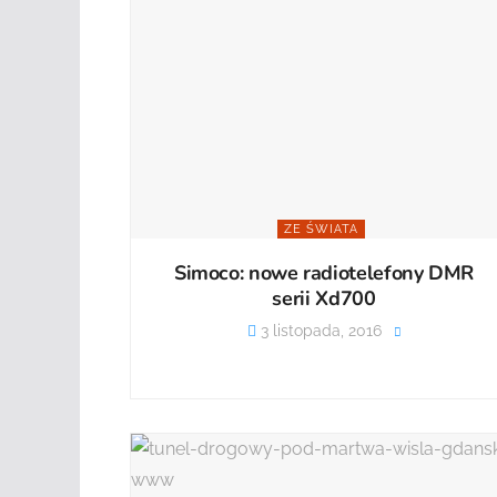
ZE ŚWIATA
Simoco: nowe radiotelefony DMR
serii Xd700
3 listopada, 2016