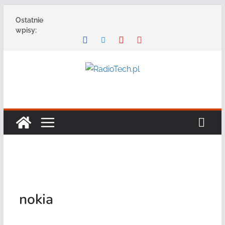
Przejdź
Ostatnie
do
wpisy:
treści
nokia