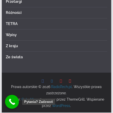
Przetargi
Różności
TETRA
Wpisy
Z kraju
Ze świata
Prawa autorskie © 2026
RadioTech.pl
. Wszystkie prawa
zastrzeżone.
Motyw:
ColorMag
stworzony przez ThemeGrill. Wspierane
Pytania? Zadzwoń
przez
WordPress
.