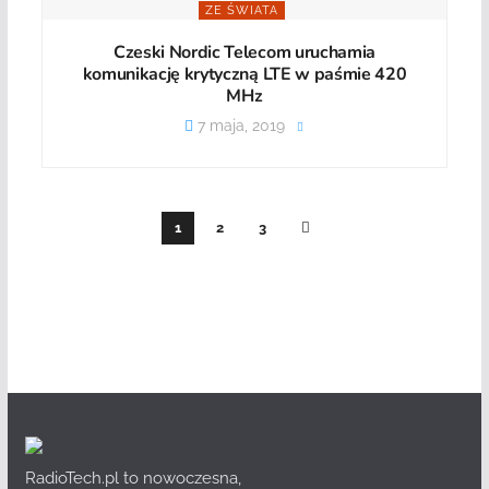
ZE ŚWIATA
Czeski Nordic Telecom uruchamia
komunikację krytyczną LTE w paśmie 420
MHz
7 maja, 2019
1
2
3
RadioTech.pl to nowoczesna,